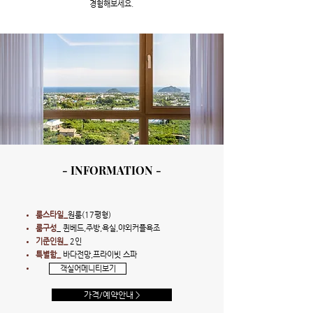
경험해보세요.
- INFORMATION -
룸스타일_
원룸(17평형)
룸구성
_ 퀸베드,주방,욕실,야외커플욕조
기준인원_
2인
특별함_
바다전망,프라이빗 스파
객실어메니티보기
가격/예약안내 >